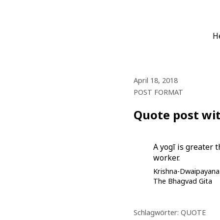
Zum
Die Boardheld
H
Alles für Dein virtuelles 
Inhalt
springen
April 18, 2018
POST FORMAT
Quote post wit
A yogī is greater 
worker.
Krishna-Dwaipayana
The Bhagvad Gita
Schlagwörter:
QUOTE