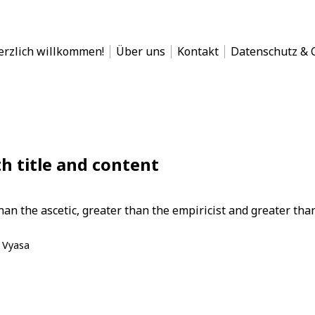
en
erzlich willkommen!
Über uns
Kontakt
Datenschutz & C
Whiteboard!
h title and content
than the ascetic, greater than the empiricist and greater than
 Vyasa