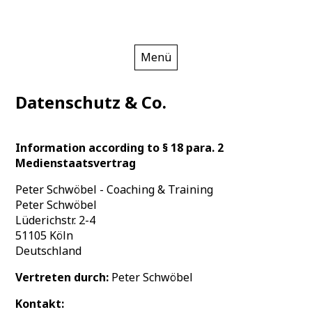
Zum
Die Boardhelden
Alles für Dein virtuelles Whiteboard!
Menü
Inhalt
springen
Datenschutz & Co.
Information according to § 18 para. 2
Medienstaatsvertrag
Peter Schwöbel - Coaching & Training
Peter Schwöbel
Lüderichstr. 2-4
51105 Köln
Deutschland
Vertreten durch:
Peter Schwöbel
Kontakt: